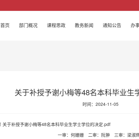
首页
部门概况
课程思政
教务新闻
通知公告
办
关于补授予谢小梅等48名本科毕业生
时间：2024-11-05
号 关于补授予谢小梅等48名本科毕业生学士学位的决定.pdf
一审：何姗姗
二审：阮翀
三审：梁淑